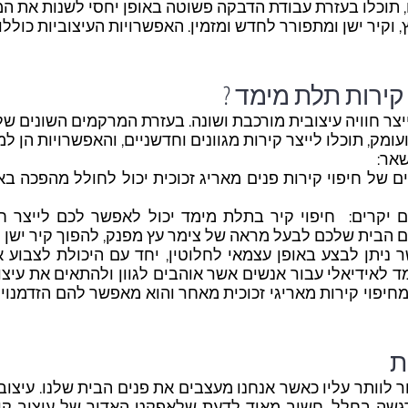
 תוכלו בעזרת עבודת הדבקה פשוטה באופן יחסי לשנות את המ
וקיר ישן ומתפורר לחדש ומזמין. האפשרויות העיצוביות כוללו
קירות תלת מימד ?
יצר חוויה עיצובית מורכבת ושונה. בעזרת המרקמים השונים ש
ומק, תוכלו לייצר קירות מגוונים וחדשניים, והאפשרויות הן ל
שאר:
 של חיפוי קירות פנים מאריג זכוכית יכול לחולל מהפכה בא
 יקרים: חיפוי קיר בתלת מימד יכול לאפשר לכם לייצר חו
ם הבית שלכם לבעל מראה של צימר עץ מפנק, להפוך קיר ישן לב
 ניתן לבצע באופן עצמאי לחלוטין, יחד עם היכולת לצבוע 
מד לאידיאלי עבור אנשים אשר אוהבים לגוון ולהתאים את ע
 מחיפוי קירות מאריגי זכוכית מאחר והוא מאפשר להם הזדמנויו
ת
ר לוותר עליו כאשר אנחנו מעצבים את פנים הבית שלנו. עיצוב 
גשה בחלל. חשוב מאוד לדעת שלאפקט האדיר של עיצוב קירו