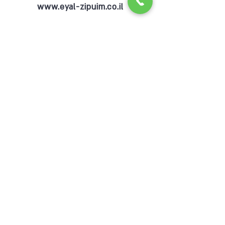
www.eyal-zipuim.co.il
למידע נוסף וליצירת קשר:
כפיר לוי
טלפון:
053-7400164
אימייל:
info@kirotltd.co.il
www.kirotltd.co.il
לשליחת פניה בכל נושא מלאו את הפרטים כאן: